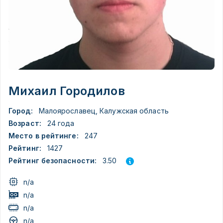
Михаил Городилов
Город:
Малоярославец, Калужская область
Возраст:
24 года
Место в рейтинге:
247
Рейтинг:
1427
3.50
Рейтинг безопасности:
n/a
n/a
n/a
n/a