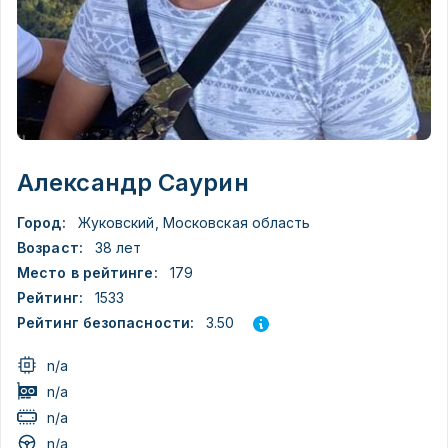
Александр Саурин
Город:
Жуковский, Московская область
Возраст:
38 лет
Место в рейтинге:
179
Рейтинг:
1533
3.50
Рейтинг безопасности:
n/a
n/a
n/a
n/a