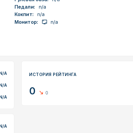
Педали:
n/a
Кокпит:
n/a
Монитор:
n/a
N/A
ИСТОРИЯ РЕЙТИНГА
N/A
0
0
N/A
N/A