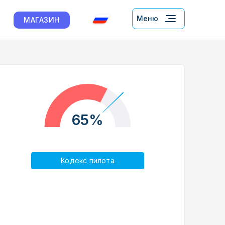
Меню
МАГАЗИН
65%
Кодекс пилота