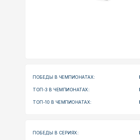
ПОБЕДЫ В ЧЕМПИОНАТАХ:
ТОП-3 В ЧЕМПИОНАТАХ:
ТОП-10 В ЧЕМПИОНАТАХ:
ПОБЕДЫ В СЕРИЯХ: