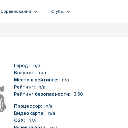
Соревнования
Клубы
Город:
n/a
Возраст:
n/a
Место в рейтинге:
n/a
Рейтинг:
n/a
Рейтинг безопасности:
3.50
Процессор:
n/a
Видеокарта:
n/a
ОЗУ:
n/a
Рулевая база:
n/a