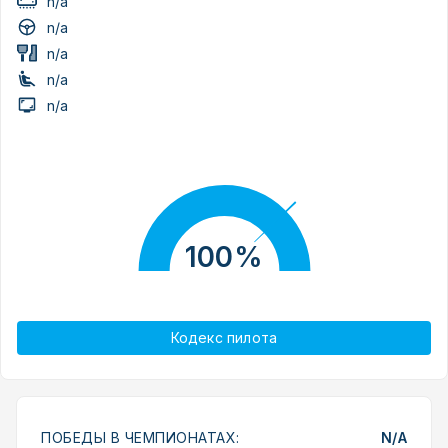
n/a
n/a
n/a
n/a
n/a
100%
Кодекс пилота
ПОБЕДЫ В ЧЕМПИОНАТАХ:
N/A