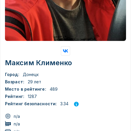
Максим Клименко
Город:
Донецк
Возраст:
29 лет
Место в рейтинге:
489
Рейтинг:
1287
3.34
Рейтинг безопасности:
n/a
n/a