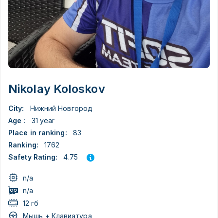
Nikolay Koloskov
City:
Нижний Новгород
Age :
31 year
Place in ranking:
83
Ranking:
1762
4.75
Safety Rating:
n/a
n/a
12 гб
Мышь + Клавиатура