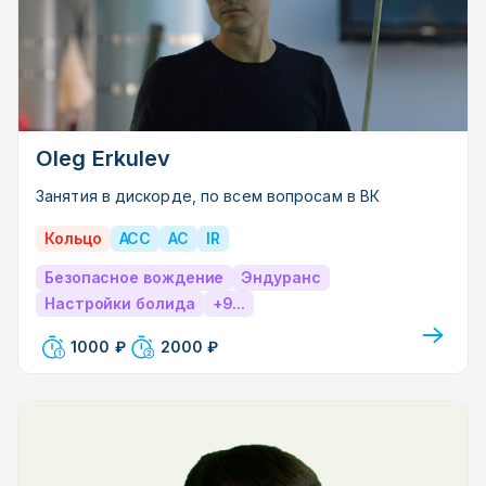
Oleg Erkulev
Занятия в дискорде, по всем вопросам в ВК
Кольцо
ACC
AC
IR
Безопасное вождение
Эндуранс
Настройки болида
+9...
1000 ₽
2000 ₽