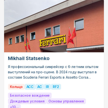
Mikhail Statsenko
Я профессиональный симрейсер с 6-летним опытом
выступлений на про-сцене. В 2024 году выступал в
составе Scuderia Ferrari Esports в Assetto Corsa
Competizione, а в 2025 году представлял Virtus.pro в
Кольцо
ACC
AC
IR
RF2
Rennsport, соревнуясь с лучшими коллективами
мира. С 2021 года обучаю других и хочу помочь
Безопасное вождение
тебе стать лучше. Ссылка для записи в профиле ВК.
Дождевые условия
Основы управления
+10...