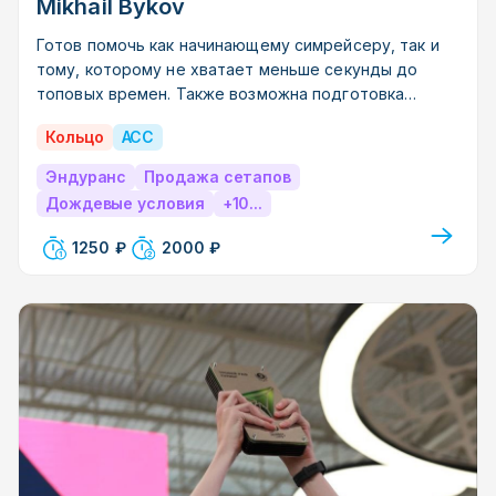
Mikhail Bykov
Готов помочь как начинающему симрейсеру, так и
тому, которому не хватает меньше секунды до
топовых времен. Также возможна подготовка
сетапа на заказ. Многократный участник и призер
Кольцо
ACC
соревнований СМП. Участник SRO Eurupe Sprint и
IGTC Endurance. Победитель последнего сезона CDA
Эндуранс
Продажа сетапов
1000. На данный момент основной пилот команды
Дождевые условия
+10...
SMP Racing Esports.
1250 ₽
2000 ₽