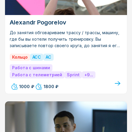
Alexandr Pogorelov
До занятия обговариваем трассу / трассы, машину,
где бы вы хотели получить тренировку. Вы
записываете повтор своего круга, до занятия я его
смотрю, даю вам фидбек, вместе пытаемся
Кольцо
ACC
AC
исправить ваши ошибки. Сам урок строится на ваших
пожеланиях. Любые вопросы про оборудование и
Работа с шинами
сам симулятор также приветствуются.
Работа с телеметрией
Sprint
+9...
1000 ₽
1800 ₽