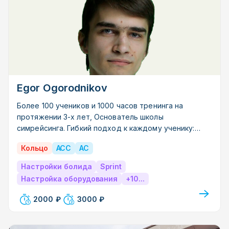
Egor Ogorodnikov
Более 100 учеников и 1000 часов тренинга на
протяжении 3-х лет, Основатель школы
симрейсинга. Гибкий подход к каждому ученику:
новичку без опыта и бывалым симрейсерам,
Кольцо
ACC
AC
уперевшимся в свой предел. Занятия проходят в
дискорде после предварительного анализа
Настройки болида
Sprint
телеметрии и реплея. Подробности в ЛС
Настройка оборудования
+10...
2000 ₽
3000 ₽